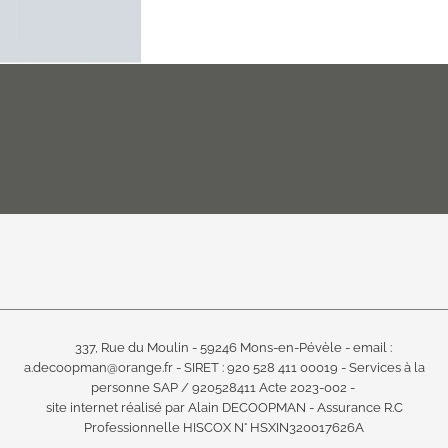
337, Rue du Moulin - 59246 Mons-en-Pévèle -
email :
a.decoopman@orange.fr -
SIRET : 920 528 411 00019 -
Services à la
personne SAP / 920528411 Acte 2023-002 -
site internet réalisé par Alain DECOOPMAN -
Assurance R.C
Professionnelle HISCOX N° HSXIN320017626A