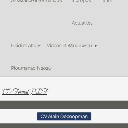
Assistance Informatique
à propos
Tarifs
Actualités
Heidi et Alfons
Vidéos et Windows 11
▼
Ploumanac''h 2026
CV Format PDF
CV Alain Decoopman