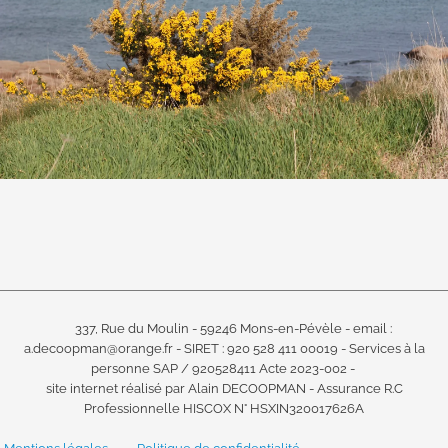
337, Rue du Moulin - 59246 Mons-en-Pévèle -
email :
a.decoopman@orange.fr -
SIRET : 920 528 411 00019 -
Services à la
personne SAP / 920528411 Acte 2023-002 -
site internet réalisé par Alain DECOOPMAN -
Assurance R.C
Professionnelle HISCOX N° HSXIN320017626A