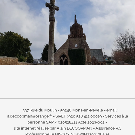
337, Rue du Moulin - 59246 Mons-en-Pévèle -
email :
a.decoopman@orange.fr -
SIRET : 920 528 411 00019 -
Services à la
personne SAP / 920528411 Acte 2023-002 -
site internet réalisé par Alain DECOOPMAN -
Assurance R.C
Professionnelle HISCOX N° HSXIN320017626A